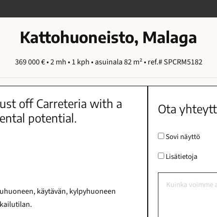
Kattohuoneisto, Malaga
369 000 € • 2 mh • 1 kph • asuinala 82 m² • ref.# SPCRM5182
st off Carreteria with a
Ota yhteyt
ental potential.
Sovi näyttö
Lisätietoja
uuhuoneen, käytävän, kylpyhuoneen
kailutilan.