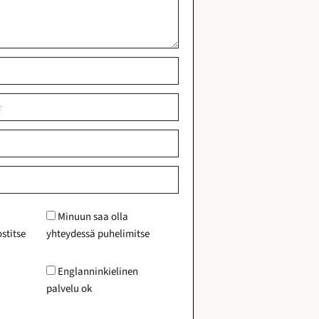
Minuun saa olla
stitse
yhteydessä puhelimitse
Englanninkielinen
palvelu ok