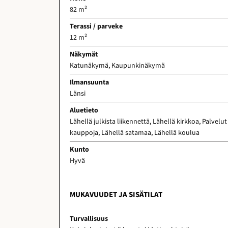
82 m²
Terassi / parveke
12 m²
Näkymät
Katunäkymä, Kaupunkinäkymä
Ilmansuunta
Länsi
Aluetieto
Lähellä julkista liikennettä, Lähellä kirkkoa, Palvelut
kauppoja, Lähellä satamaa, Lähellä koulua
Kunto
Hyvä
MUKAVUUDET JA SISÄTILAT
Turvallisuus