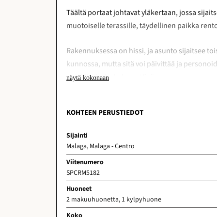
Täältä portaat johtavat yläkertaan, jossa sija
muotoiselle terassille, täydellinen paikka ren
Rakennuksessa on hissi, ja asunto sijaitsee to
kunnossa, mutta sitä voi päivittää ja personoi
ostajille, jotka haluavat lisäarvoa.
näytä kokonaan
Turistilisenssi on jo voimassa, ja asunto sijait
KOHTEEN PERUSTIEDOT
Carreteria-katua. Tämä asunto tarjoaa erino
yhdessä Espanjan suosituimmista kaupungeista
Sijainti
vakituisesta asunnosta tai tuottoisasta sijoitu
Malaga, Malaga - Centro
Viitenumero
Tämä teksti on tekoälyn avulla käännetty.
Näytä alk
SPCRM5182
Huoneet
2 makuuhuonetta, 1 kylpyhuone
Koko