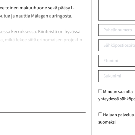
itsee toinen makuuhuone sekä pääsy L-
toutua ja nauttia Málagan auringosta.
isessa kerroksessa. Kiinteistö on hyvässä
da, mikä tekee siitä erinomaisen projektin
see erinomaisella paikalla lähellä
maiset vuokratuottomahdollisuudet
, olipa kyse sitten lomakodista,
ksesta.
Minuun saa olla
yhteydessä sähköpo
uperäinen englanninkielinen teksti tästä »
Haluan palvelua
suomeksi