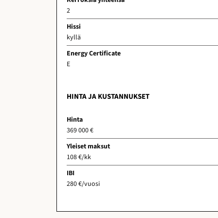
2
Hissi
kyllä
Energy Certificate
E
HINTA JA KUSTANNUKSET
Hinta
369 000 €
Yleiset maksut
108 €/kk
IBI
280 €/vuosi