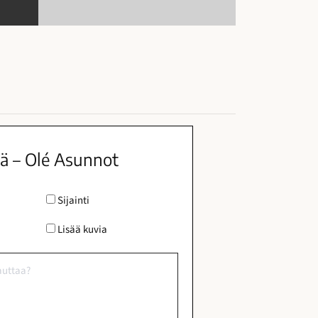
tä – Olé Asunnot
Sijainti
Lisää kuvia