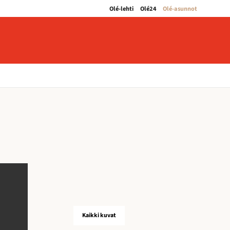
Olé-lehti
Olé24
Olé-asunnot
Kaikki kuvat