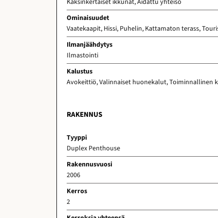
Kaksinkertaiset ikkunat, Aidattu yhteisö
Ominaisuudet
Vaatekaapit, Hissi, Puhelin, Kattamaton terass, Tou
Ilmanjäähdytys
Ilmastointi
Kalustus
Avokeittiö, Valinnaiset huonekalut, Toiminnallinen k
RAKENNUS
Tyyppi
Duplex Penthouse
Rakennusvuosi
2006
Kerros
2
Kerroksia yhteensä