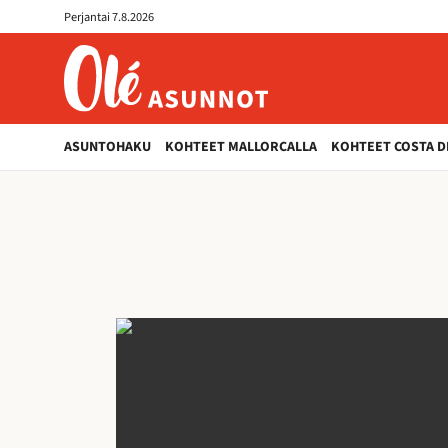
Olé-
Perjantai 7.8.2026
asunnot
ole-
asunnot.fi
ASUNTOHAKU
KOHTEET MALLORCALLA
KOHTEET COSTA D