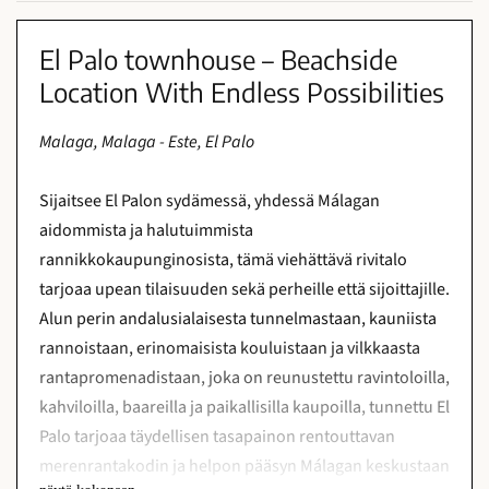
El Palo townhouse – Beachside
Location With Endless Possibilities
Malaga, Malaga - Este, El Palo
Sijaitsee El Palon sydämessä, yhdessä Málagan
aidommista ja halutuimmista
rannikkokaupunginosista, tämä viehättävä rivitalo
tarjoaa upean tilaisuuden sekä perheille että sijoittajille.
Alun perin andalusialaisesta tunnelmastaan, kauniista
rannoistaan, erinomaisista kouluistaan ja vilkkaasta
rantapromenadistaan, joka on reunustettu ravintoloilla,
kahviloilla, baareilla ja paikallisilla kaupoilla, tunnettu El
Palo tarjoaa täydellisen tasapainon rentouttavan
merenrantakodin ja helpon pääsyn Málagan keskustaan