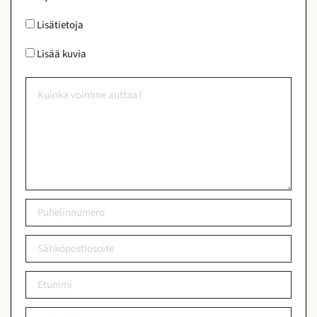
sopii täydellisesti ulkona rentoutumiseen, kun taas
Lisätietoja
toinen hyötyy suurista ikkunoista ja erinomaisesta
luonnonvalosta.
Lisää kuvia
Alakerrassa sijaitsee keittiötila ja täydellinen
kylpyhuone, jotka tarjoavat käytännöllisen
pohjaratkaisun, jossa on runsaasti mahdollisuuksia
modernisointiin ja räätälöintiin. Keittiöstä on myös oma
sisäänkäynti, joka johtaa suoraan toiselle kadulle. Tämä
ainutlaatuinen ominaisuus luo mahdollisuuden
muuttaa tämä alue omaksi studioasunnoksi, joka sopii
erinomaisesti keski- tai pitkäaikaisvuokraukseen,
vierasmajoitukseen tai yksityiseksi työtilaksi, lisäten
kiinteistön joustavuutta ja sijoituspotentiaalia.
Tämä kiinteistö tarjoaa upean tilaisuuden luoda
unelmiesi koti yhteen Málagan halutuimmista