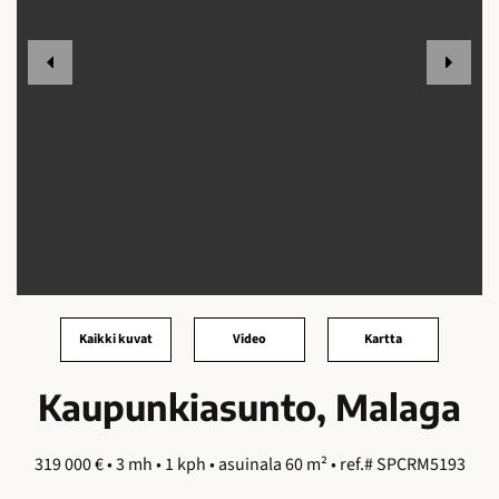
Kaikki kuvat
Video
Kartta
Kaupunkiasunto, Malaga
319 000 € • 3 mh • 1 kph • asuinala 60 m² • ref.# SPCRM5193