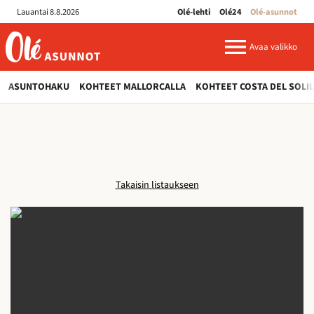
Olé-
Lauantai 8.8.2026
Olé-lehti
Olé24
Olé-asunnot
asunnot
ole-
asunnot.fi
Avaa valikko
ASUNTOHAKU
KOHTEET MALLORCALLA
KOHTEET COSTA DEL SOLI
Takaisin listaukseen