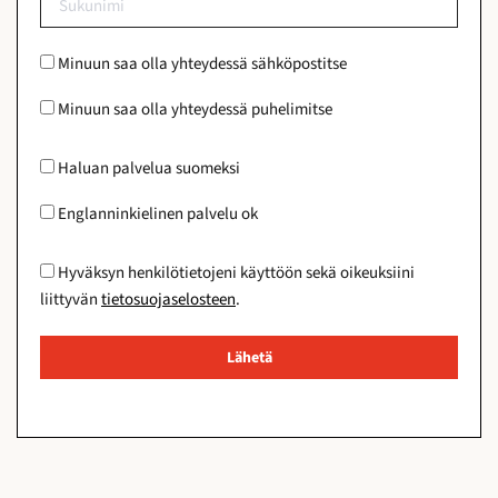
merenrantakaupunginosista. Erinomaiseen sijaintiinsa,
monipuoliseen pohjaratkaisuunsa ja vahvaan
Minuun saa olla yhteydessä sähköpostitse
sijoituspotentiaaliinsa perustuen, tämä on kiinteistö,
jota ei kannata jättää väliin.
Minuun saa olla yhteydessä puhelimitse
Ota meihin yhteyttä jo tänään sopiaksesi näyttöä.
Haluan palvelua suomeksi
Englanninkielinen palvelu ok
Tämä teksti on tekoälyn avulla käännetty.
Näytä alkuperäinen englanninkielinen teksti tästä »
Hyväksyn henkilötietojeni käyttöön sekä oikeuksiini
liittyvän
tietosuojaselosteen
.