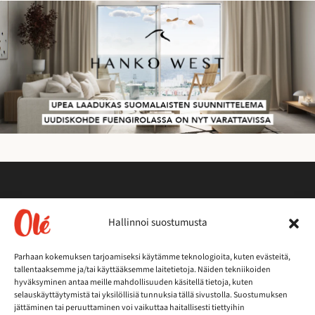
Lehtitilaukset
Hallinnoi suostumusta
Parhaan kokemuksen tarjoamiseksi käytämme teknologioita, kuten evästeitä,
Tilaa lehti kotiisi
tallentaaksemme ja/tai käyttääksemme laitetietoja. Näiden tekniikoiden
hyväksyminen antaa meille mahdollisuuden käsitellä tietoja, kuten
selauskäyttäytymistä tai yksilöllisiä tunnuksia tällä sivustolla. Suostumuksen
Yrityksille
jättäminen tai peruuttaminen voi vaikuttaa haitallisesti tiettyihin