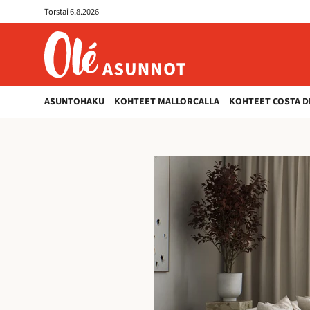
Olé-
Torstai 6.8.2026
asunnot
ole-
asunnot.fi
ASUNTOHAKU
KOHTEET MALLORCALLA
KOHTEET COSTA D