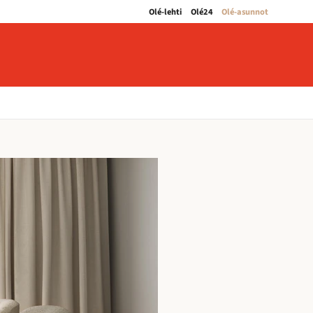
Olé-lehti
Olé24
Olé-asunnot